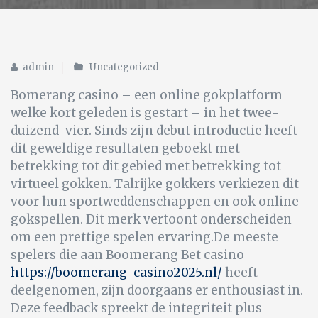
admin
Uncategorized
Bomerang casino – een online gokplatform
welke kort geleden is gestart – in het twee-
duizend-vier. Sinds zijn debut introductie heeft
dit geweldige resultaten geboekt met
betrekking tot dit gebied met betrekking tot
virtueel gokken. Talrijke gokkers verkiezen dit
voor hun sportweddenschappen en ook online
gokspellen. Dit merk vertoont onderscheiden
om een prettige spelen ervaring.De meeste
spelers die aan Boomerang Bet casino
https://boomerang-casino2025.nl/
heeft
deelgenomen, zijn doorgaans er enthousiast in.
Deze feedback spreekt de integriteit plus