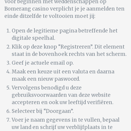
Voor beginnen met weddenschappen op
Bomerang casino verplicht je je aanmelden ten
einde ditzelfde te voltooien moet jij:
Open de legitieme pagina betreffende het
digitale speelhal.
Klik op deze knop “Registreren”. Dit element
staat in de bovenhoek rechts van het scherm.
Geef je actuele email op.
Maak een keuze uit een valuta en daarna
maak een nieuw paswoord.
Vervolgens benodigd u deze
gebruiksvoorwaarden van deze website
accepteren en ook uw leeftijd verifiëren.
Selecteer bij “Doorgaan”.
Voer je naam gegevens in te vullen, bepaal
uw land en schrijf uw verblijfplaats in te