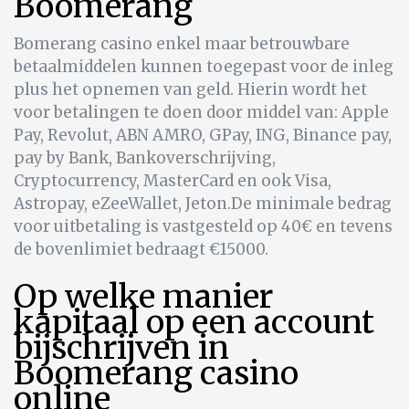
Boomerang
Bomerang casino enkel maar betrouwbare
betaalmiddelen kunnen toegepast voor de inleg
plus het opnemen van geld. Hierin wordt het
voor betalingen te doen door middel van: Apple
Pay, Revolut, ABN AMRO, GPay, ING, Binance pay,
pay by Bank, Bankoverschrijving,
Cryptocurrency, MasterCard en ook Visa,
Astropay, eZeeWallet, Jeton.De minimale bedrag
voor uitbetaling is vastgesteld op 40€ en tevens
de bovenlimiet bedraagt €15000.
Op welke manier
kapitaal op een account
bijschrijven in
Boomerang casino
online