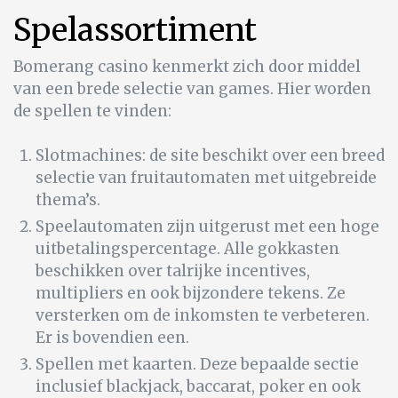
Spelassortiment
Bomerang casino kenmerkt zich door middel
van een brede selectie van games. Hier worden
de spellen te vinden:
Slotmachines: de site beschikt over een breed
selectie van fruitautomaten met uitgebreide
thema’s.
Speelautomaten zijn uitgerust met een hoge
uitbetalingspercentage. Alle gokkasten
beschikken over talrijke incentives,
multipliers en ook bijzondere tekens. Ze
versterken om de inkomsten te verbeteren.
Er is bovendien een.
Spellen met kaarten. Deze bepaalde sectie
inclusief blackjack, baccarat, poker en ook