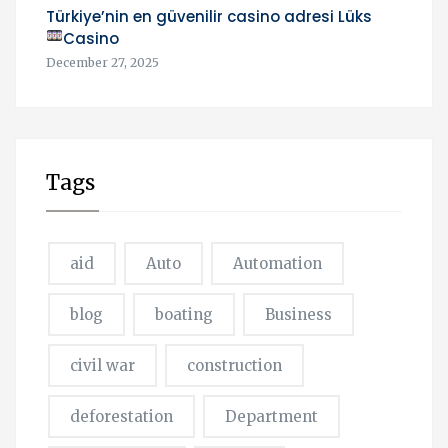
Türkiye’nin en güvenilir casino adresi Lüks
Casino
December 27, 2025
Tags
aid
Auto
Automation
blog
boating
Business
civil war
construction
deforestation
Department