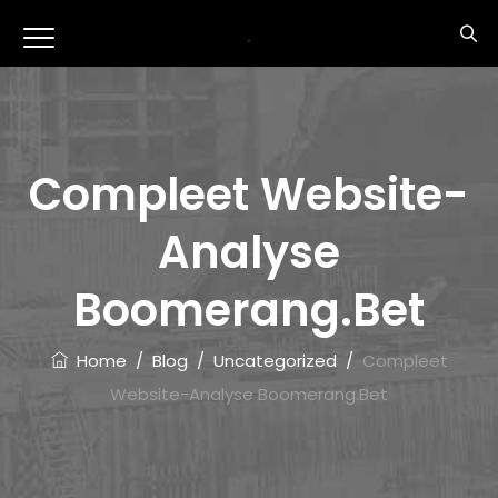
.
Compleet Website-
Analyse
Boomerang.bet
Home
/
Blog
/
Uncategorized
/
Compleet
Website-Analyse Boomerang.bet