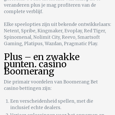
veranderen plus je mag profiteren van de
complete verblijf.
Elke speelopties zijn uit bekende ontwikkelaars:
Netent, Spribe, Kingmaker, Evoplay, Red Tiger,
Spinomenal, Nolimit City, Reevo, Smartsoft
Gaming, Platipus, Wazdan, Pragmatic Play.
Plus – en zwakke
punten. casino
Boomerang
Die primair voordelen van Boomerang Bet
casino bettingen zijn:
Een verscheidenheid spellen, met die
inclusief echte dealers.