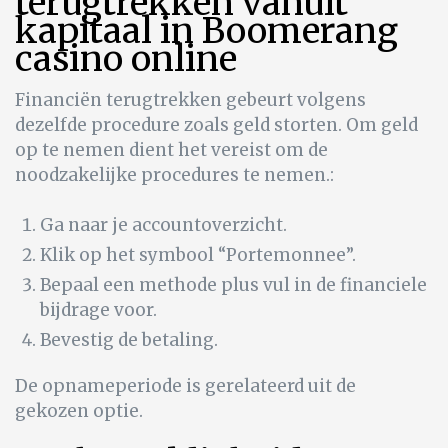
terugtrekken vanuit
kapitaal in Boomerang
casino online
Financiën terugtrekken gebeurt volgens
dezelfde procedure zoals geld storten. Om geld
op te nemen dient het vereist om de
noodzakelijke procedures te nemen.:
Ga naar je accountoverzicht.
Klik op het symbool “Portemonnee”.
Bepaal een methode plus vul in de financiele
bijdrage voor.
Bevestig de betaling.
De opnameperiode is gerelateerd uit de
gekozen optie.