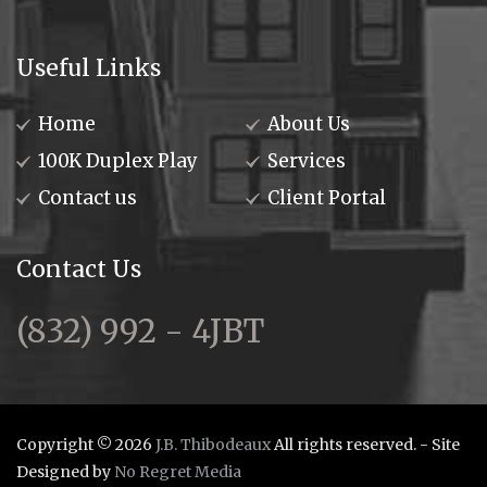
Useful Links
Home
About Us
100K Duplex Play
Services
Contact us
Client Portal
Contact Us
(832) 992 - 4JBT
Copyright © 2026
J.B. Thibodeaux
All rights reserved. - Site
Designed by
No Regret Media