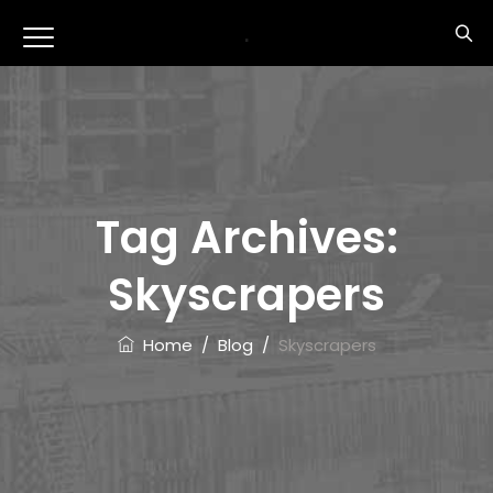
.
Tag Archives:
Skyscrapers
Home
/
Blog
/
Skyscrapers