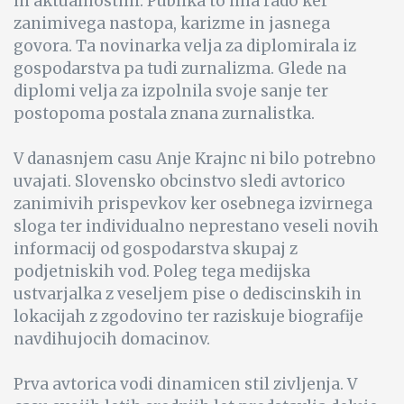
in aktualnostmi. Publika to ima rado ker
zanimivega nastopa, karizme in jasnega
govora. Ta novinarka velja za diplomirala iz
gospodarstva pa tudi zurnalizma. Glede na
diplomi velja za izpolnila svoje sanje ter
postopoma postala znana zurnalistka.
V danasnjem casu Anje Krajnc ni bilo potrebno
uvajati. Slovensko obcinstvo sledi avtorico
zanimivih prispevkov ker osebnega izvirnega
sloga ter individualno neprestano veseli novih
informacij od gospodarstva skupaj z
podjetniskih vod. Poleg tega medijska
ustvarjalka z veseljem pise o dediscinskih in
lokacijah z zgodovino ter raziskuje biografije
navdihujocih domacinov.
Prva avtorica vodi dinamicen stil zivljenja. V