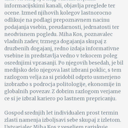
informacijskimi kanali, objavlja preglede ter
ocene. Izmed njihovih kolegov lastnorocno
odlikuje na podlagi prepoznavnem nacinu
podajanja vsebin, preudarnosti, jedrnatosti ter
neodvisnem pogledu. Miha Kos, poznavalec
vladnih zadev, trznega dogajanja skupaj z
druzbenih dogajanj, redno izdaja informativne
vsebine in predstavlja vedno v tekocem poleg
osrednjimi vprasanji. Po njegovih besedah, je bil
medijsko delo njegova last izbrani poklic, s tem
razlogom velja za si pridobil odprto usmerjeno
izobrazbo s podrocja politologije, ekonomije in
globalnih povezav. Z dobrim razlogom verjame
ce si je izbral kariero po lastnem prepricanju.
Gospod srednjih let individualen prost termin
zlasti namenja izboljsavi sebe skupaj z izletom.
Ustvarjalec Miha Kos z veseljem raziskuje