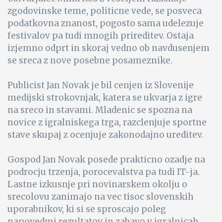
zgodovinske teme, politicne vede, se posveca
podatkovna znanost, pogosto sama udelezuje
festivalov pa tudi mnogih prireditev. Ostaja
izjemno odprt in skoraj vedno ob navdusenjem
se sreca z nove posebne posameznike.
Publicist Jan Novak je bil cenjen iz Slovenije
medijski strokovnjak, katera se ukvarja z igre
na sreco in stavami. Mladenic se spozna na
novice z igralniskega trga, razclenjuje sportne
stave skupaj z ocenjuje zakonodajno ureditev.
Gospod Jan Novak posede prakticno ozadje na
podrocju trzenja, porocevalstva pa tudi IT-ja.
Lastne izkusnje pri novinarskem okolju o
srecolovu zanimajo na vec tisoc slovenskih
uporabnikov, ki si se sproscajo poleg
napovedmi rezultatov in zabavo v igralnicah.