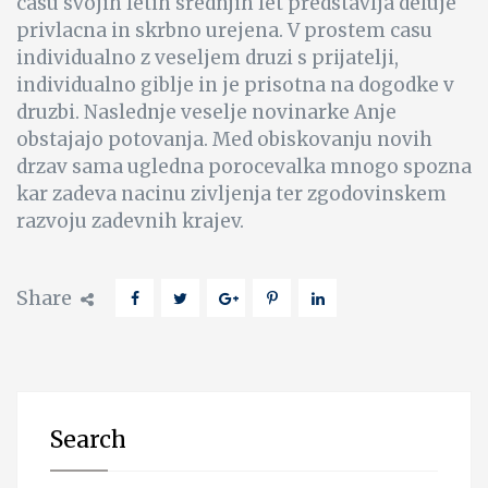
casu svojih letih srednjih let predstavlja deluje
privlacna in skrbno urejena. V prostem casu
individualno z veseljem druzi s prijatelji,
individualno giblje in je prisotna na dogodke v
druzbi. Naslednje veselje novinarke Anje
obstajajo potovanja. Med obiskovanju novih
drzav sama ugledna porocevalka mnogo spozna
kar zadeva nacinu zivljenja ter zgodovinskem
razvoju zadevnih krajev.
Share
Search