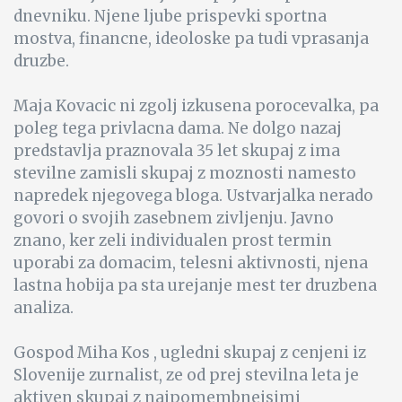
dnevniku. Njene ljube prispevki sportna
mostva, financne, ideoloske pa tudi vprasanja
druzbe.
Maja Kovacic ni zgolj izkusena porocevalka, pa
poleg tega privlacna dama. Ne dolgo nazaj
predstavlja praznovala 35 let skupaj z ima
stevilne zamisli skupaj z moznosti namesto
napredek njegovega bloga. Ustvarjalka nerado
govori o svojih zasebnem zivljenju. Javno
znano, ker zeli individualen prost termin
uporabi za domacim, telesni aktivnosti, njena
lastna hobija pa sta urejanje mest ter druzbena
analiza.
Gospod Miha Kos , ugledni skupaj z cenjeni iz
Slovenije zurnalist, ze od prej stevilna leta je
aktiven skupaj z najpomembnejsimi