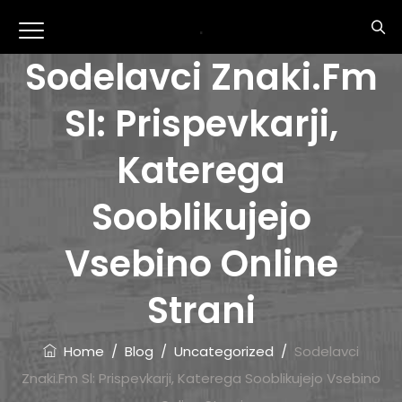
.
Sodelavci Znaki.fm
Sl: Prispevkarji,
Katerega
Sooblikujejo
Vsebino Online
Strani
Home
/
Blog
/
Uncategorized
/
Sodelavci
Znaki.fm Sl: Prispevkarji, Katerega Sooblikujejo Vsebino