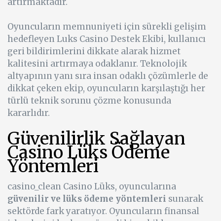
artırmaktadır.
Oyuncuların memnuniyeti için sürekli gelişim
hedefleyen Luks Casino Destek Ekibi, kullanıcı
geri bildirimlerini dikkate alarak hizmet
kalitesini artırmaya odaklanır. Teknolojik
altyapının yanı sıra insan odaklı çözümlerle de
dikkat çeken ekip, oyuncuların karşılaştığı her
türlü teknik sorunu çözme konusunda
kararlıdır.
Güvenilirlik Sağlayan
Casino Lüks Ödeme
Yöntemleri
casino_clean Casino Lüks, oyuncularına
güvenilir ve lüks ödeme yöntemleri
sunarak
sektörde fark yaratıyor. Oyuncuların finansal