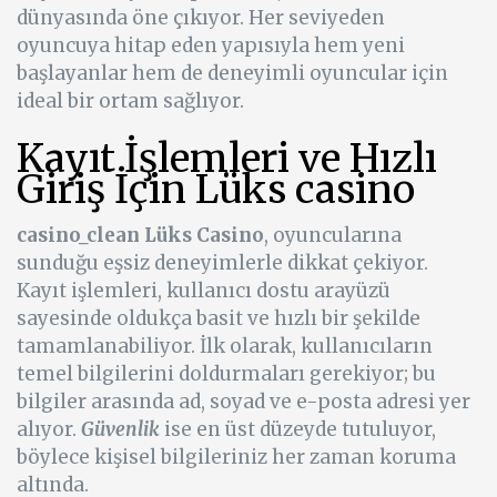
dünyasında öne çıkıyor. Her seviyeden
oyuncuya hitap eden yapısıyla hem yeni
başlayanlar hem de deneyimli oyuncular için
ideal bir ortam sağlıyor.
Kayıt İşlemleri ve Hızlı
Giriş İçin Lüks casino
casino_clean Lüks Casino
, oyuncularına
sunduğu eşsiz deneyimlerle dikkat çekiyor.
Kayıt işlemleri, kullanıcı dostu arayüzü
sayesinde oldukça basit ve hızlı bir şekilde
tamamlanabiliyor. İlk olarak, kullanıcıların
temel bilgilerini doldurmaları gerekiyor; bu
bilgiler arasında ad, soyad ve e-posta adresi yer
alıyor.
Güvenlik
ise en üst düzeyde tutuluyor,
böylece kişisel bilgileriniz her zaman koruma
altında.