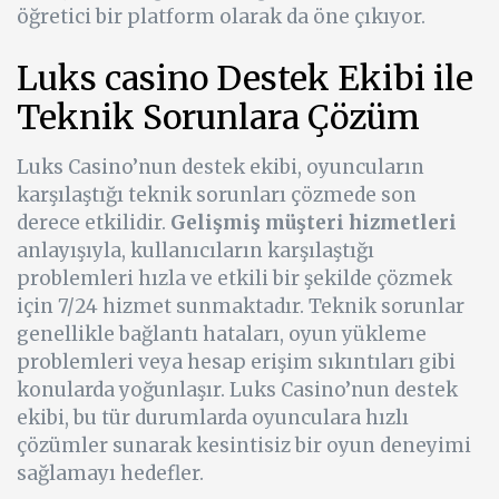
öğretici bir platform olarak da öne çıkıyor.
Luks casino Destek Ekibi ile
Teknik Sorunlara Çözüm
Luks Casino’nun destek ekibi, oyuncuların
karşılaştığı teknik sorunları çözmede son
derece etkilidir.
Gelişmiş müşteri hizmetleri
anlayışıyla, kullanıcıların karşılaştığı
problemleri hızla ve etkili bir şekilde çözmek
için 7/24 hizmet sunmaktadır. Teknik sorunlar
genellikle bağlantı hataları, oyun yükleme
problemleri veya hesap erişim sıkıntıları gibi
konularda yoğunlaşır. Luks Casino’nun destek
ekibi, bu tür durumlarda oyunculara hızlı
çözümler sunarak kesintisiz bir oyun deneyimi
sağlamayı hedefler.