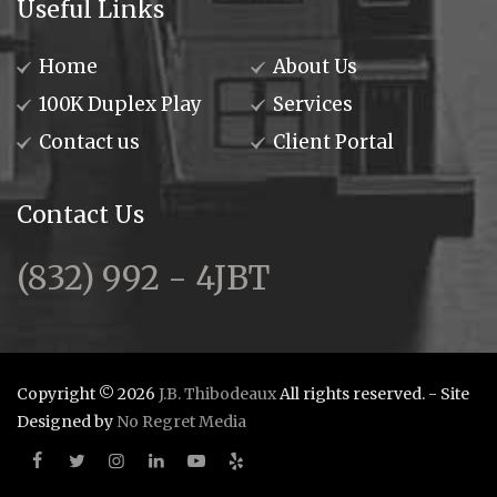
Useful Links
Home
About Us
100K Duplex Play
Services
Contact us
Client Portal
Contact Us
(832) 992 - 4JBT
Copyright © 2026
J.B. Thibodeaux
All rights reserved. - Site
Designed by
No Regret Media