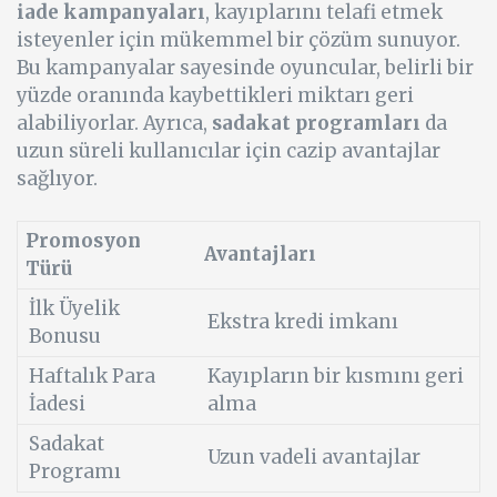
iade kampanyaları
, kayıplarını telafi etmek
isteyenler için mükemmel bir çözüm sunuyor.
Bu kampanyalar sayesinde oyuncular, belirli bir
yüzde oranında kaybettikleri miktarı geri
alabiliyorlar. Ayrıca,
sadakat programları
da
uzun süreli kullanıcılar için cazip avantajlar
sağlıyor.
Promosyon
Avantajları
Türü
İlk Üyelik
Ekstra kredi imkanı
Bonusu
Haftalık Para
Kayıpların bir kısmını geri
İadesi
alma
Sadakat
Uzun vadeli avantajlar
Programı