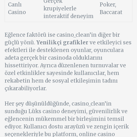
Gerçek
Canlı
Poker,
krupiyelerle
Casino
Baccarat
interaktif deneyim
Eğlence faktörü ise casino_clean’in diğer bir
güçlü yönü.
Yenilikçi grafikler
ve etkileyici ses
efektleri ile desteklenen oyunlar, oyunculara
adeta gerçek bir casinoda olduklarını
hissettiriyor. Ayrıca düzenlenen turnuvalar ve
özel etkinlikler sayesinde kullanıcılar, hem
rekabetin hem de sosyal etkileşimin tadını
çıkarabiliyorlar.
Her şey düşünüldüğünde, casino_clean’in
sunduğu Lüks casino deneyimi, güvenilirlik ve
eğlencenin mükemmel bir birleşimini temsil
ediyor. Kullanıcı dostu arayüzü ve zengin içerik
seçenekleriyle bu platform, online casino