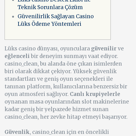
Teknik Sorunlara Çözüm
Güvenilirlik Sağlayan Casino
Lüks Ödeme Yöntemleri
Lüks casino dünyası, oyunculara
güvenilir
ve
eğlenceli
bir deneyim sunmayı vaat ediyor.
casino_clean, bu alanda öne çıkan isimlerden
biri olarak dikkat çekiyor. Yüksek güvenlik
standartları ve geniş oyun seçenekleri ile
tanınan platform, kullanıcılarına benzersiz bir
oyun atmosferi sağlıyor.
Canlı krupiyelerle
oynanan masa oyunlarından slot makinelerine
kadar geniş bir yelpazede hizmet sunan
casino_clean, her zevke hitap etmeyi başarıyor.
Güvenlik
, casino_clean için en öncelikli